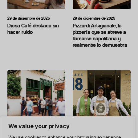
29 de diciembre de 2025
29 de diciembre de 2025
Diosa Café destaca sin
Pizzardi Artigianale, la
hacer ruido
pizzería que se atreve a
llamarse napolitana y
realmente lo demuestra
We value your privacy
15 de diciembre de 2025
15 de diciembre de 2025
La Puerta Falsa: amado,
Café 18, donde brillan los
We use cookies to enhance your browsing experience,