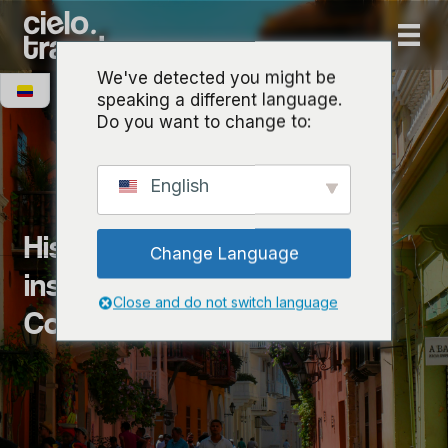
We've detected you might be
speaking a different language.
Do you want to change to:
English
Blog
Historias, consejos e
Change Language
inspiración de
el corazón de
Close and do not switch language
Colombia