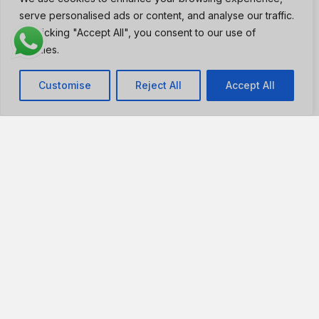
criticado y siempre lleno
mejores cafés de
serve personalised ads or content, and analyse our traffic.
Colombia, si estás
By clicking "Accept All", you consent to our use of
dispuesto a esperar por
cookies.
ellos.
Customise
Reject All
Accept All
15 de diciembre de 2025
11 de diciembre de 2025
Intentamos pedir comida
Picante, sabroso y
ligera en Les Amis.
absolutamente delicioso:
Fallamos rotundamente.
la mejor comida india y
No nos arrepentimos en
de Oriente Medio en
absoluto.
Bogotá