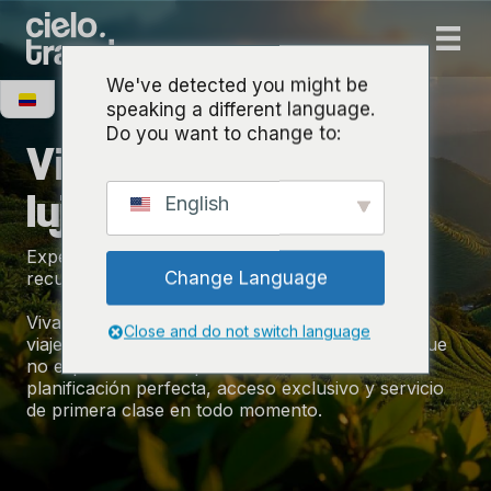
We've detected you might be
speaking a different language.
Do you want to change to:
Viajes en grupo de
lujo - Bogotá
English
Experiencias excepcionales, servicio impecable,
Change Language
recuerdos inolvidables
Viva Bogotá con estilo. En cielo.travel, creamos
Close and do not switch language
viajes en grupo de lujo a medida para aquellos que
no esperan menos que lo extraordinario:
planificación perfecta, acceso exclusivo y servicio
de primera clase en todo momento.