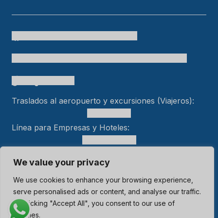
Cielo Travel
colombia.temueve
cafetero.temueve
tu.colombia
Cielo Travel
bogtelocuenta
Traslados al aeropuerto y excursiones (Viajeros):
+15618553989
Línea para Empresas y Hoteles:
+57 301 470 5005
We value your privacy
We use cookies to enhance your browsing experience,
2025 Cielo Travel. Todos los derechos reservados.
Registro Nacional de Turismo: 265629
serve personalised ads or content, and analyse our traffic.
By clicking "Accept All", you consent to our use of
cookies.