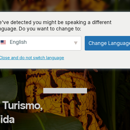
nicio
Tours
Servicios
Acerca de
Bl
've detected you might be speaking a different
nguage. Do you want to change to:
English
Change Languag
Close and do not switch language
Servicios de marketing
 Turismo,
Vida