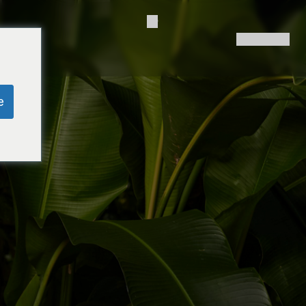
og
Contact Us
e