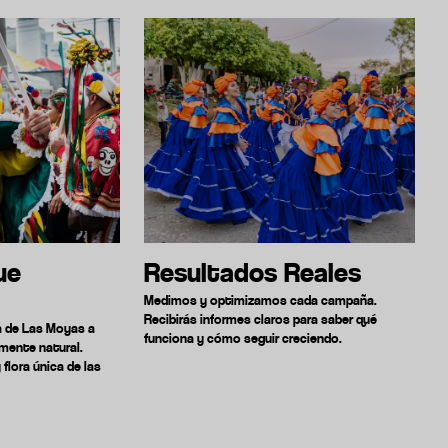
ue
Resultados Reales
Medimos y optimizamos cada campaña.
Recibirás informes claros para saber qué
ma de Las Moyas a
N
funciona y cómo seguir creciendo.
mente natural.
e
flora única de las
C