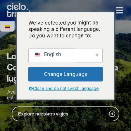
We've detected you might be
speaking a different language.
Do you want to change to:
Viajes a Colombia
Los mejores tours en
English
Colombia: De joyas ocultas a
Change Language
lugares emblemáticos
Close and do not switch language
Aventuras auténticas, experiencia local y cero
estrés: viva y disfrute lo mejor de Colombia
Explore nuestros viajes