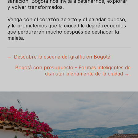
sanación, Bogotá nos invita a detenernos, explorar
y volver transformados.
Venga con el corazón abierto y el paladar curioso,
y le prometemos que la ciudad le dejará recuerdos
que perdurarán mucho después de deshacer la
maleta.
← Descubre la escena del graffiti en Bogotá
P
Bogotá con presupuesto - Formas inteligentes de
o
disfrutar plenamente de la ciudad →.
s
t
s
n
a
v
e