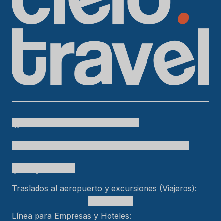
Cielo Travel
colombia.temueve
cafetero.temueve
tu.colombia
Cielo Travel
bogtelocuenta
Traslados al aeropuerto y excursiones (Viajeros):
+15618553989
Línea para Empresas y Hoteles: