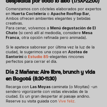
despedida por todo lo alto (17:00-22:00)
Comenzamos con cócteles elaborados por expertos
en
Huerta Coctelería
o
Apache Rooftop Bar
,
Ambos ofrecen ambientes elegantes y bebidas
creativas.
Para cenar, volvemos a
Menú degustación de El
Chato
(si cenó allí al mediodía, considere
Mesa
Franca
, otra opción refinada pero animada).
Si le apetece saborear por última vez la luz de la
ciudad, le sugerimos una copa en
Azotea de
Santorini
o
Estudio 85
-elegantes rincones
perfectos para cerrar el día.
Día 2 Mañana: Aire libre, brunch y vida
en Bogotá (8:30-11:30)
Recarga con
Las Moyas
caminata (o Moyitas) -un
sendero vigorizante con vistas elevadas de la
ciudad. Es un gran despertar al paisaje andino.
Reserve su visita guiada con
Vive feliz.