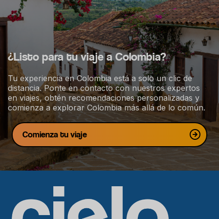
g
a
c
i
¿Listo para tu viaje a Colombia?
ó
n
Tu experiencia en Colombia está a solo un clic de
distancia. Ponte en contacto con nuestros expertos
en viajes, obtén recomendaciones personalizadas y
comienza a explorar Colombia más allá de lo común.
Comienza tu viaje