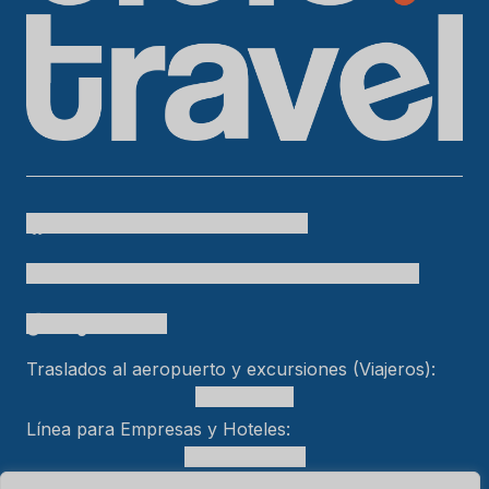
Cielo Travel
colombia.temueve
cafetero.temueve
tu.colombia
Cielo Travel
bogtelocuenta
Traslados al aeropuerto y excursiones (Viajeros):
+15618553989
Línea para Empresas y Hoteles:
+57 301 470 5005