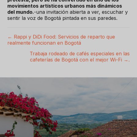
movimientos artísticos urbanos más dinámicos
del mundo.
-una invitación abierta a ver, escuchar y
sentir la voz de Bogotá pintada en sus paredes.
← Rappi y DiDi Food: Servicios de reparto que
P
realmente funcionan en Bogotá
o
Trabaja rodeado de cafés especiales en las
cafeterías de Bogotá con el mejor Wi-Fi →.
s
t
s
n
a
v
e
g
a