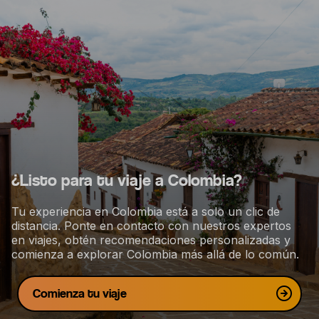
s
n
a
v
e
g
a
c
i
¿Listo para tu viaje a Colombia?
ó
n
Tu experiencia en Colombia está a solo un clic de
distancia. Ponte en contacto con nuestros expertos
en viajes, obtén recomendaciones personalizadas y
comienza a explorar Colombia más allá de lo común.
Comienza tu viaje