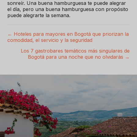
sonreír. Una buena hamburguesa te puede alegrar
el día, pero una buena hamburguesa con propósito
puede alegrarte la semana.
← Hoteles para mayores en Bogotá que priorizan la
P
comodidad, el servicio y la seguridad
o
Los 7 gastrobares temáticos más singulares de
Bogotá para una noche que no olvidarás →
s
t
s
n
a
v
e
g
a
c