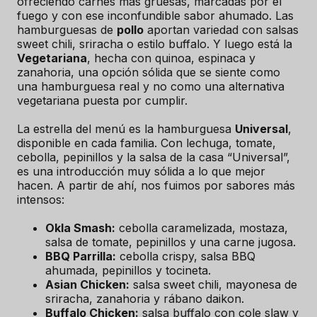
ofreciendo carnes más gruesas, marcadas por el
fuego y con ese inconfundible sabor ahumado. Las
hamburguesas de
pollo
aportan variedad con salsas
sweet chili, sriracha o estilo buffalo. Y luego está la
Vegetariana
, hecha con quinoa, espinaca y
zanahoria, una opción sólida que se siente como
una hamburguesa real y no como una alternativa
vegetariana puesta por cumplir.
La estrella del menú es la hamburguesa
Universal
,
disponible en cada familia. Con lechuga, tomate,
cebolla, pepinillos y la salsa de la casa “Universal”,
es una introducción muy sólida a lo que mejor
hacen. A partir de ahí, nos fuimos por sabores más
intensos:
Okla Smash:
cebolla caramelizada, mostaza,
salsa de tomate, pepinillos y una carne jugosa.
BBQ Parrilla:
cebolla crispy, salsa BBQ
ahumada, pepinillos y tocineta.
Asian Chicken:
salsa sweet chili, mayonesa de
sriracha, zanahoria y rábano daikon.
Buffalo Chicken:
salsa buffalo con cole slaw y