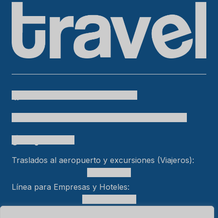
Cielo Travel
colombia.temueve
cafetero.temueve
tu.colombia
Cielo Travel
bogtelocuenta
Traslados al aeropuerto y excursiones (Viajeros):
+15618553989
Línea para Empresas y Hoteles:
+57 301 470 5005