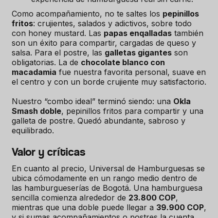
Como acompañamiento, no te saltes los
pepinillos
fritos
: crujientes, salados y adictivos, sobre todo
con honey mustard. Las
papas enqalladas
también
son un éxito para compartir, cargadas de queso y
salsa. Para el postre, las
galletas gigantes
son
obligatorias. La de
chocolate blanco con
macadamia
fue nuestra favorita personal, suave en
el centro y con un borde crujiente muy satisfactorio.
Nuestro “combo ideal” terminó siendo: una
Okla
Smash doble
, pepinillos fritos para compartir y una
galleta de postre. Quedó abundante, sabroso y
equilibrado.
Valor y críticas
En cuanto al precio, Universal de Hamburguesas se
ubica cómodamente en un rango medio dentro de
las hamburgueserías de Bogotá. Una hamburguesa
sencilla comienza alrededor de
23.800 COP
,
mientras que una doble puede llegar a
39.900 COP
,
y si sumas acompañamientos o postres la cuenta