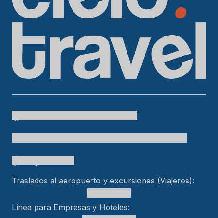
Cielo Travel
colombia.temueve
cafetero.temueve
tu.colombia
Cielo Travel
bogtelocuenta
Traslados al aeropuerto y excursiones (Viajeros):
+15618553989
Línea para Empresas y Hoteles: