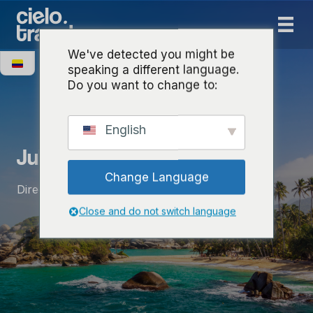
We've detected you might be
speaking a different language.
Do you want to change to:
Conoce a nuestro equipo
English
Juliana Gama
Change Language
Directora de Ventas
Close and do not switch language