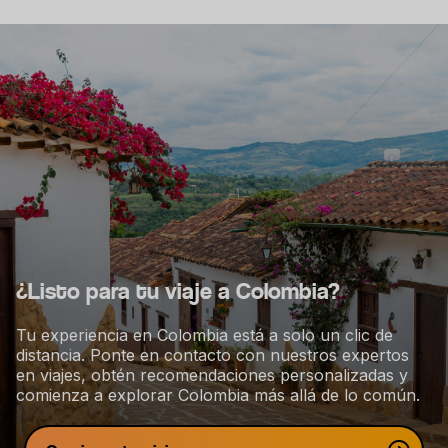
t
s
n
a
v
e
g
a
c
i
¿Listo para tu viaje a Colombia?
ó
n
Tu experiencia en Colombia está a solo un clic de
distancia. Ponte en contacto con nuestros expertos
en viajes, obtén recomendaciones personalizadas y
comienza a explorar Colombia más allá de lo común.