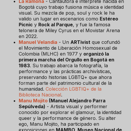
La Ramona
- Cantautora e intérprete nacida en
Bogotá cuyo trabajo fusiona música e identidad
visual. Su mezcla de pop, soul y rock le ha
valido un lugar en escenarios como
Estéreo
Picnic
y
Rock al Parque
, y fue la famosa
telonera de Miley Cyrus en el Movistar Arena
en 2022.
Manuel Velandia
- Un
ARTivist
que cofundó
el Movimiento de Liberación Homosexual de
Colombia (MLHC) en 1977 y
organizó la
primera marcha del Orgullo en Bogotá en
1983
. Su trabajo abarca la fotografía, la
performance y las prácticas archivísticas,
preservando historias LGBTQ+ que ahora
forman parte del patrimonio cultural de la
humanidad.
Colección LGBTIQ+ de la
Biblioteca Nacional
.
Manu Mojito
(Manuel Alejandro Parra
Sepúlveda)
- Artista visual y performer
conocido por explorar el glamour, la identidad
queer y la performance de género. Su alter
ego, Manu Mojito, ha participado en
exposiciones en
MAMBO, Museo Nacional de