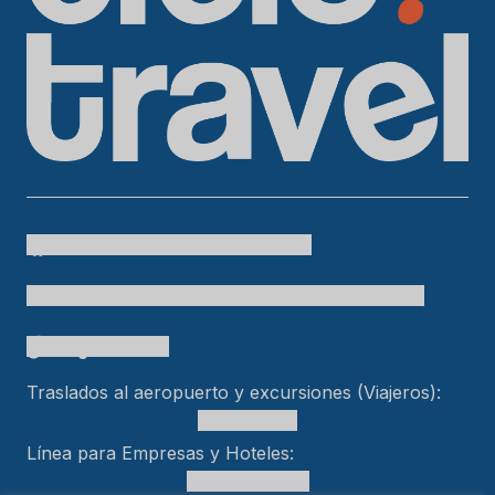
Cielo Travel
colombia.temueve
cafetero.temueve
tu.colombia
Cielo Travel
bogtelocuenta
Traslados al aeropuerto y excursiones (Viajeros):
+15618553989
Línea para Empresas y Hoteles:
+57 301 470 5005