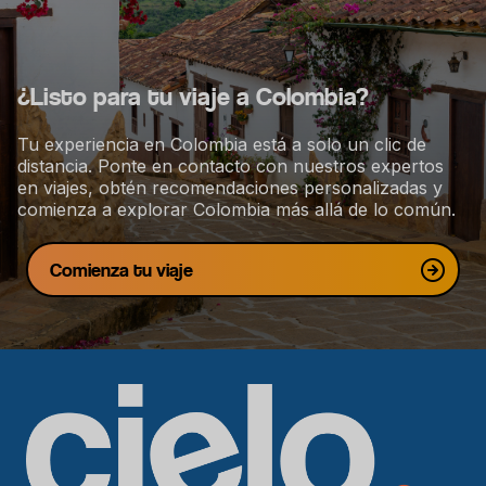
a
c
i
¿Listo para tu viaje a Colombia?
ó
n
Tu experiencia en Colombia está a solo un clic de
distancia. Ponte en contacto con nuestros expertos
en viajes, obtén recomendaciones personalizadas y
comienza a explorar Colombia más allá de lo común.
Comienza tu viaje