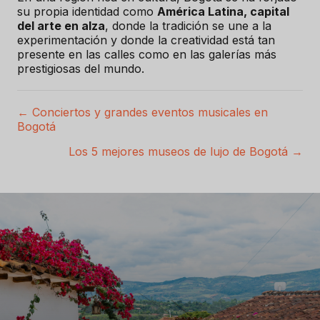
su propia identidad como
América Latina, capital
del arte en alza
, donde la tradición se une a la
experimentación y donde la creatividad está tan
presente en las calles como en las galerías más
prestigiosas del mundo.
← Conciertos y grandes eventos musicales en
P
Bogotá
o
Los 5 mejores museos de lujo de Bogotá →
s
t
s
n
a
v
e
g