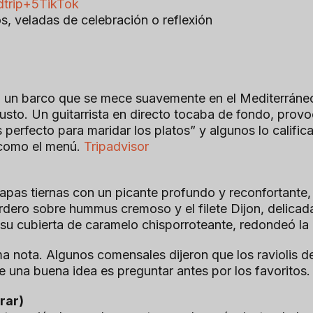
dtrip+5
TikTok
s, veladas de celebración o reflexión
en un barco que se mece suavemente en el Mediterráne
sto. Un guitarrista en directo tocaba de fondo, provo
rfecto para maridar los platos” y algunos lo calificar
 como el menú.
Tripadvisor
pas tiernas con un picante profundo y reconfortante,
cordero sobre hummus cremoso y el filete Dijon, delicad
 su cubierta de caramelo chisporroteante, redondeó l
ma nota. Algunos comensales dijeron que los raviolis 
e una buena idea es preguntar antes por los favoritos.
rar)