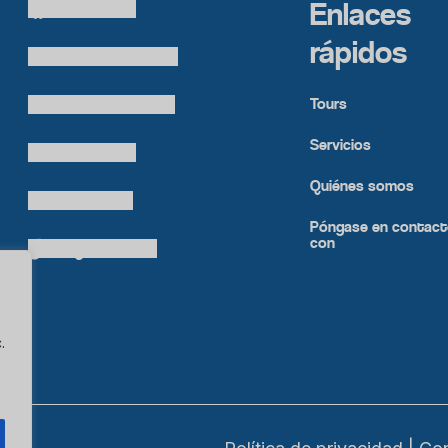
Enlaces
Cielo Travel
rápidos
colombia.temueve
Tours
cafetero.temueve
Servicios
tu.colombia
Quiénes somos
Cielo Travel
Póngase en contac
con
bogtelocuenta
.