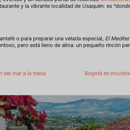
estaurante y la vibrante localidad de Usaquén: es “don
Santafé o para preparar una velada especial,
El Medite
ntoso, pero está lleno de alma: un pequeño rincón pe
n del mar a la mesa
Bogotá en movimie