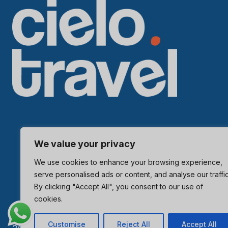
We value your privacy
We use cookies to enhance your browsing experience,
serve personalised ads or content, and analyse our traffic
By clicking "Accept All", you consent to our use of
cookies.
Customise
Reject All
Accept All