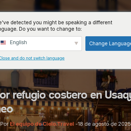
nicio
Tours
Servicios
Acerca de
Bl
've detected you might be speaking a different
nguage. Do you want to change to:
English
Change Languag
Close and do not switch language
r refugio costero en Usaqu
neo
Por
El equipo de Cielo.Travel
-
18 de agosto de 2025