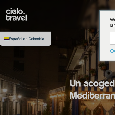
I
We
la
Español de Colombia
Un acogedo
Mediterra