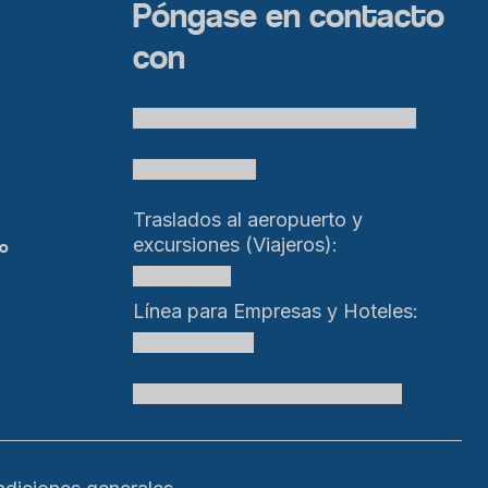
Póngase en contacto
con
Kr 13 #83-19 Oficina 1, Bogotá, Colombia
hello@cielo.travel
Traslados al aeropuerto y
excursiones (Viajeros):
to
+15618553989
Línea para Empresas y Hoteles:
+57 301 470 5005
Registro Nacional de Turismo: 265629