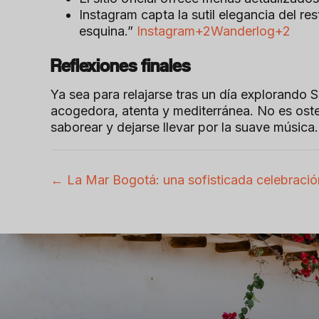
Instagram capta la sutil elegancia del r
esquina.”
Instagram+2Wanderlog+2
Reflexiones finales
Ya sea para relajarse tras un día explorando 
acogedora, atenta y mediterránea. No es oste
saborear y dejarse llevar por la suave música.
← La Mar Bogotá: una sofisticada celebració
P
o
s
t
s