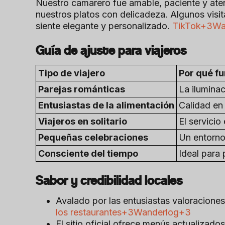
Nuestro camarero fue amable, paciente y ate
nuestros platos con delicadeza. Algunos visit
siente elegante y personalizado.
TikTok+3Wan
Guía de ajuste para viajeros
Tipo de viajero
Por qué f
Parejas románticas
La iluminac
Entusiastas de la alimentación
Calidad en 
Viajeros en solitario
El servicio
Pequeñas celebraciones
Un entorno
Consciente del tiempo
Ideal para
Sabor y credibilidad locales
Avalado por las entusiastas valoracione
los restaurantes+3Wanderlog+3
El sitio oficial ofrece menús actualizados