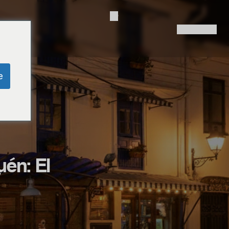
og
Contact Us
e
én: El